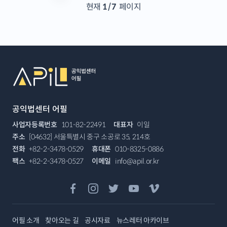
현재
1
/
7
페이지
푸터
퀵 메뉴
공익법센터 어필
사업자등록번호
101-82-22491
대표자
이일
주소
[04632] 서울특별시 중구 소공로 35, 214호
전화
+82-2-3478-0529
휴대폰
010-8325-0886
팩스
+82-2-3478-0527
이메일
info@apil.or.kr
페이스북
인스타그램
트위터
유튜브
비메오
어필 소개
찾아오는 길
공시자료
뉴스레터 아카이브