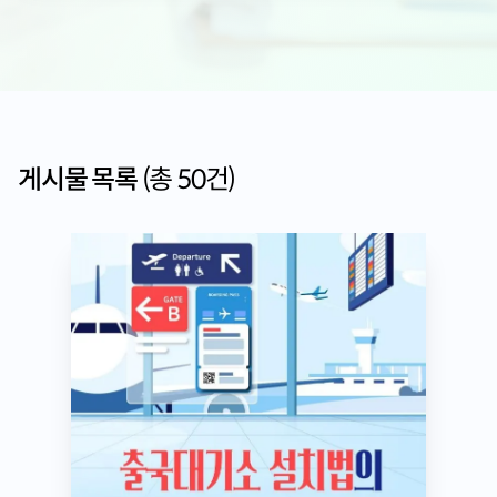
게시물 목록
(총
50
건)