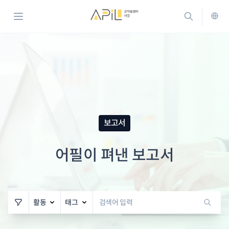
홈으로 가기
검색하기
메뉴 열기
ENG
보고서
어필이 펴낸 보고서
게시물 검색
활동
태그
필터
검색