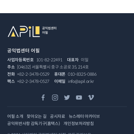
푸터
퀵 메뉴
공익법센터 어필
사업자등록번호
101-82-22491
대표자
이일
주소
[04632] 서울특별시 중구 소공로 35, 214호
전화
+82-2-3478-0529
휴대폰
010-8325-0886
팩스
+82-2-3478-0527
이메일
info@apil.or.kr
페이스북
인스타그램
트위터
유튜브
비메오
어필 소개
찾아오는 길
공시자료
뉴스레터 아카이브
공익위반사항 감독기구(홈택스)
개인정보처리방침