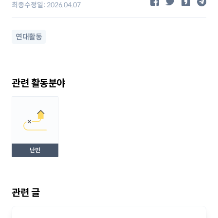
공유하기
최종수정일:
2026.04.07
관련 태그
연대활동
관련 활동분야
난민
관련 글